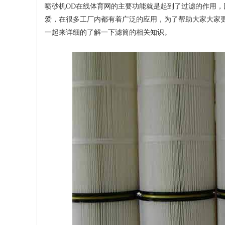
喷砂机OD在线体育网的主要功能就是起到了过滤的作用
爱，在很多工厂内都有着广泛的应用，为了帮助大家大家
一起来详细的了解一下滤筒的相关知识。