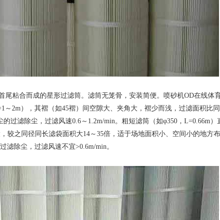
首尾粘合而成的星形过滤筒。滤筒无笼骨，安装简便。喷砂机OD在线体
L=1～2m），其褶（如45褶）间空隙大、夹角大，褶少而浅，过滤面积比
过滤除尘，过滤风速0.6～1.2m/min。粗短滤筒（如φ350，L=0.66m
积大，较之同径同长滤袋面积大14～35倍，适于场地面积小、空间小的地方
滤除尘，过滤风速不宜>0.6m/min。