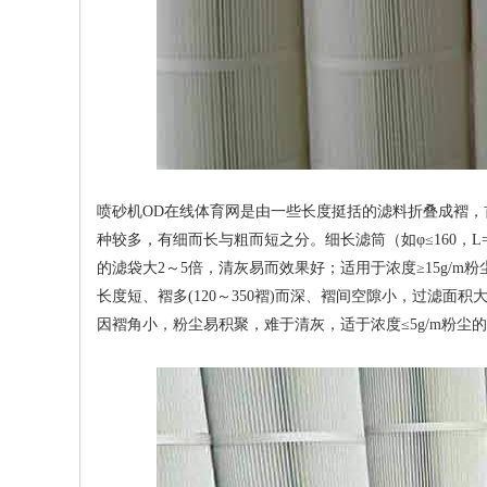
喷砂机OD在线体育网是由一些长度挺括的滤料折叠成褶，
种较多，有细而长与粗而短之分。细长滤筒（如φ≤160，
的滤袋大2～5倍，清灰易而效果好；适用于浓度≥15g/m粉尘的
长度短、褶多(120～350褶)而深、褶间空隙小，过滤面
因褶角小，粉尘易积聚，难于清灰，适于浓度≤5g/m粉尘的过