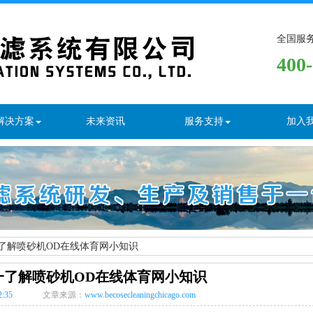
全国服
400
解决方案
未来资讯
服务支持
加入
了解喷砂机OD在线体育网小知识
一了解喷砂机OD在线体育网小知识
2:35
文章来源：
www.becosecleaningchicago.com