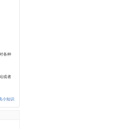
对各种
站或者
洗小知识