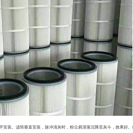
水平安装。滤筒垂直安装，脉冲清灰时，粉尘易清落沉降至灰斗，效果好。