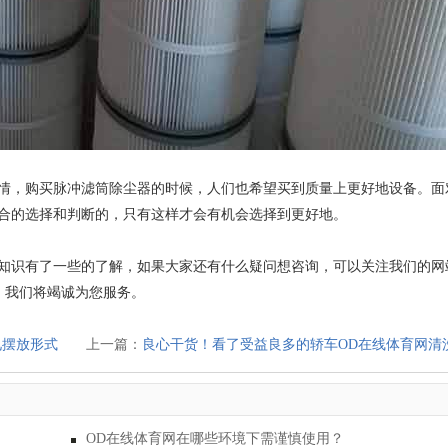
事情，购买脉冲滤筒除尘器的时候，人们也希望买到质量上更好地设备。面
综合的选择和判断的，只有这样才会有机会选择到更好地。
小知识有了一些的了解，如果大家还有什么疑问想咨询，可以关注我们的网
，我们将竭诚为您服务。
见摆放形式
上一篇：
良心干货！看了受益良多的轿车OD在线体育网清
OD在线体育网在哪些环境下需谨慎使用？