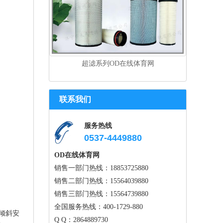
超滤系列OD在线体育网
联系我们
服务热线
0537-4449880
OD在线体育网
销售一部门热线：18853725880
销售二部门热线：15564039880
销售三部门热线：15564739880
全国服务热线：400-1729-880
倾斜安
Q Q：2864889730