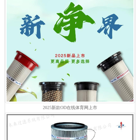
2025新款OD在线体育网上市