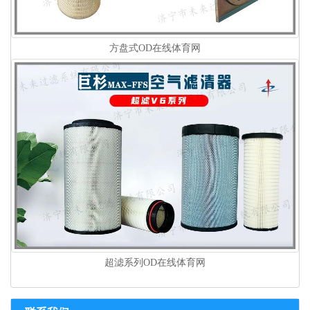
方盘式OD在线体育网
超滤系列OD在线体育网