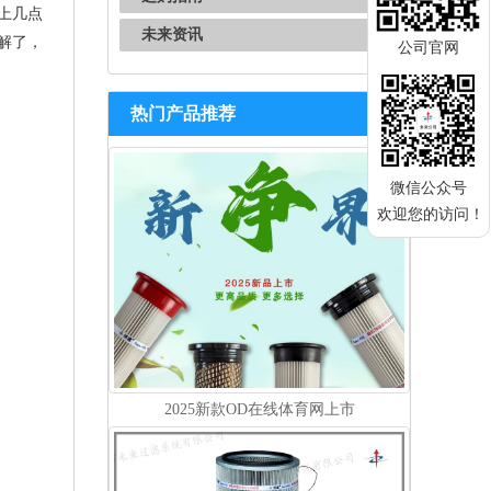
上几点
未来资讯
解了，
公司官网
热门产品推荐
微信公众号
欢迎您的访问！
2025新款OD在线体育网上市