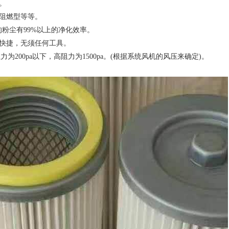
。
阻燃型等等。
粉尘有99%以上的净化效率。
快捷，无须任何工具。
阻力为200pa以下，高阻力为1500pa。(根据系统风机的风压来确定)。