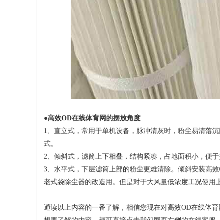
●高效OD在线体育网的摆放角度
1、直立式，常用于单机设备，脉冲清灰时，粉尘易清落
式。
2、倾斜式，滤筒上下相叠，结构紧凑，占地面积小，便
3、水平式，下层滤筒上部的粉尘更难清除。倾斜安装高效
老式袋除尘器的改造用。但是对于大风量低浓度工况使用
通读以上内容的一番了解，相信您现在对高效OD在线体