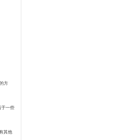
的方
适于一些
有其他