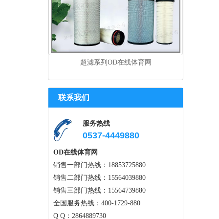
超滤系列OD在线体育网
联系我们
服务热线
0537-4449880
OD在线体育网
销售一部门热线：18853725880
销售二部门热线：15564039880
销售三部门热线：15564739880
全国服务热线：400-1729-880
Q Q：2864889730