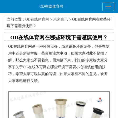
OD在线体育网
Toggl
naviga
当前位置：
OD在线体育网
>
未来资讯
> OD在线体育网在哪些环
境下需谨慎使用？
OD在线体育网在哪些环境下需谨慎使用？
OD在线体育网是一种环保设备，虽然说是环保设备，但是在使
用中还是需要掌握一些使用注意事项，如果大家对此不是很了
解，那么大家也不要着急，因为接下来，我们的专家给大家分
享了关于OD在线体育网在哪些环境下需要小心谨慎使用的技
巧，希望大家可以认真的阅读，如果大家有不同的意见，欢迎
大家来电进行反馈。