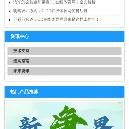
汽车怎么检查和更换OD在线体育网？全文解析
明确设计原则，让OD在线体育网优势尽显
不看不知道，OD在线体育网原来是这样工作的！
资讯中心
技术支持
选购指南
未来资讯
热门产品推荐