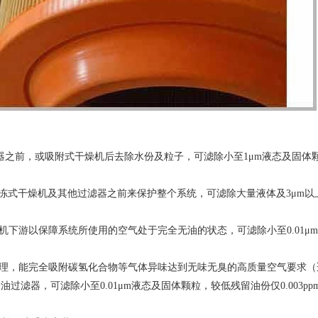
滤器之前，或吸附式干燥机后去除水份及粒子，可滤除小至1μm液态及固体
冷冻式干燥机及其他过滤器之前来保护整个系统，可滤除大量液体及3μm以
机下游以保障系统所使用的空气处于完全无油的状态，可滤除小至0.01μ
处理，能完全吸附碳氢化合物等气体异味达到无味无臭的高质量空气要求（
滤器，可滤除小至0.01μm液态及固体颗粒，较低残留油份仅0.003pp